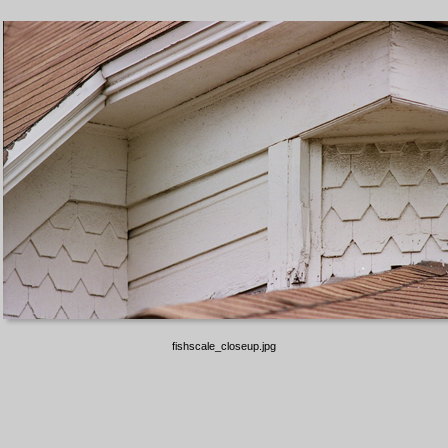
fishscale_closeup.jpg